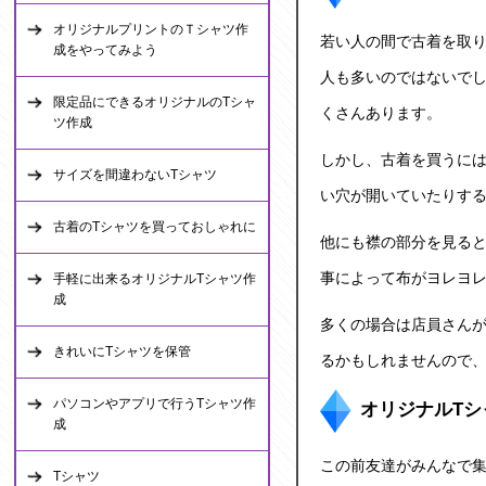
オリジナルプリントのＴシャツ作
若い人の間で古着を取り
成をやってみよう
人も多いのではないでし
限定品にできるオリジナルのTシャ
くさんあります。
ツ作成
しかし、古着を買うに
サイズを間違わないTシャツ
い穴が開いていたりす
古着のTシャツを買っておしゃれに
他にも襟の部分を見る
事によって布がヨレヨ
手軽に出来るオリジナルTシャツ作
成
多くの場合は店員さん
きれいにTシャツを保管
るかもしれませんので
パソコンやアプリで行うTシャツ作
オリジナルTシ
成
この前友達がみんなで集
Tシャツ