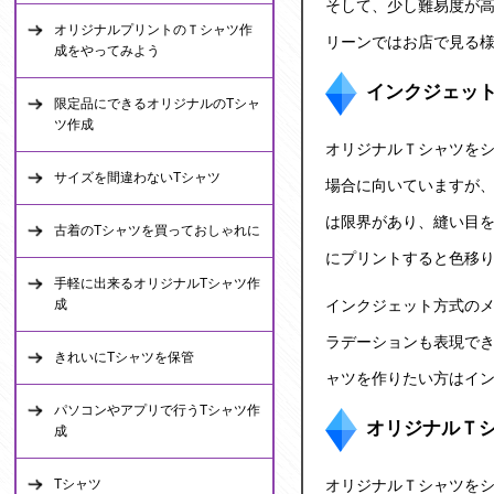
そして、少し難易度が高
オリジナルプリントのＴシャツ作
リーンではお店で見る様
成をやってみよう
インクジェッ
限定品にできるオリジナルのTシャ
ツ作成
オリジナルＴシャツ
を
サイズを間違わないTシャツ
場合に向いていますが
は限界があり、縫い目
古着のTシャツを買っておしゃれに
にプリントすると色移
手軽に出来るオリジナルTシャツ作
成
インクジェット方式の
ラデーションも表現で
きれいにTシャツを保管
ャツ
を作りたい方はイ
パソコンやアプリで行うTシャツ作
オリジナルＴ
成
Tシャツ
オリジナルＴシャツ
を